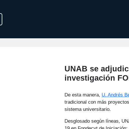
UNAB se adjudic
investigación F
De esta manera,
U. Andrés Be
tradicional con más proyectos 
sistema universitario.
Desglosado según líneas, UN
19 en Fondecyt de Iniciación;